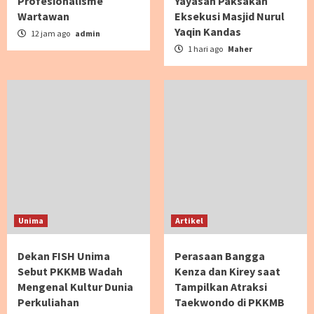
Profesionalisme
Yayasan Paksakan
Wartawan
Eksekusi Masjid Nurul
Yaqin Kandas
12 jam ago
admin
1 hari ago
Maher
Unima
Artikel
Dekan FISH Unima
Perasaan Bangga
Sebut PKKMB Wadah
Kenza dan Kirey saat
Mengenal Kultur Dunia
Tampilkan Atraksi
Perkuliahan
Taekwondo di PKKMB