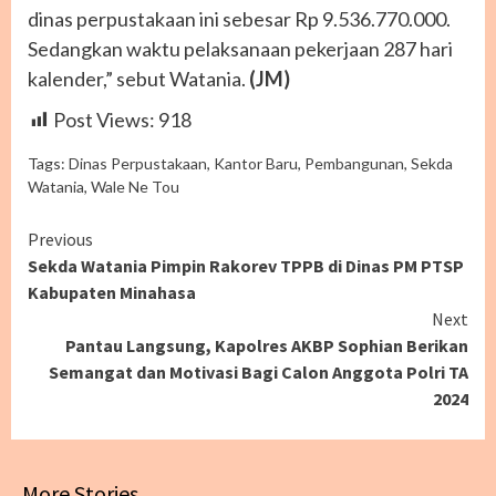
dinas perpustakaan ini sebesar Rp 9.536.770.000.
Sedangkan waktu pelaksanaan pekerjaan 287 hari
kalender,” sebut Watania.
(JM)
Post Views:
918
Tags:
Dinas Perpustakaan
,
Kantor Baru
,
Pembangunan
,
Sekda
Watania
,
Wale Ne Tou
Continue
Previous
Sekda Watania Pimpin Rakorev TPPB di Dinas PM PTSP
Reading
Kabupaten Minahasa
Next
Pantau Langsung, Kapolres AKBP Sophian Berikan
Semangat dan Motivasi Bagi Calon Anggota Polri TA
2024
More Stories