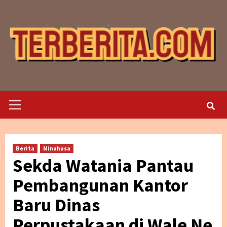
Skip
to
content
Primary
Menu
Berita
Minahasa
Sekda Watania Pantau
Pembangunan Kantor
Baru Dinas
Perpustakaan di Wale Ne