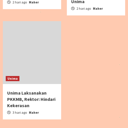
Unima
2 hari ago
Maher
2 hari ago
Maher
Unima
Unima Laksanakan
PKKMB, Rektor: Hindari
Kekerasan
3 hari ago
Maher