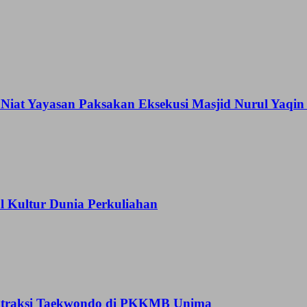
Niat Yayasan Paksakan Eksekusi Masjid Nurul Yaqi
Kultur Dunia Perkuliahan
 Atraksi Taekwondo di PKKMB Unima