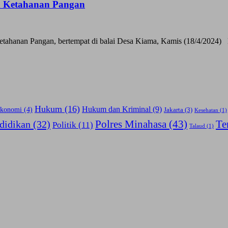
n Ketahanan Pangan
hanan Pangan, bertempat di balai Desa Kiama, Kamis (18/4/2024) Di
Hukum
(16)
Hukum dan Kriminal
(9)
konomi
(4)
Jakarta
(3)
Kesehatan
(1)
Polres Minahasa
(43)
Te
didikan
(32)
Politik
(11)
Talaud
(1)