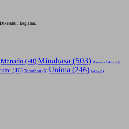
ketahui, kegiatan...
Minahasa
(503)
Manado
(90)
Minahasa Selatan
(1)
Unima
(246)
rkini
(46)
Tomohon
(6)
X-File
(1)