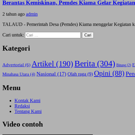
Berantas Kemiskinan, Pemdes Kiama Gelar Kegiata
2 tahun ago
admin
TALAUD - Pemerintah Desa (Pemdes) Kiama menggelar Kegiatan keta
Cari untuk:
Kategori
Berita
(304)
Artikel
(190)
Advertorial
(6)
E
Bitung
(2)
Opini
(88)
Pen
Nasional
(17)
Olah raga
(9)
Minahasa Utara
(4)
Menu
Kontak Kami
Redaksi
Tentang Kami
Video contoh