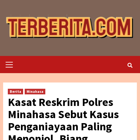
Skip
to
content
Primary
Menu
Berita
Minahasa
Kasat Reskrim Polres
Minahasa Sebut Kasus
Penganiayaan Paling
Menonjol, Biang