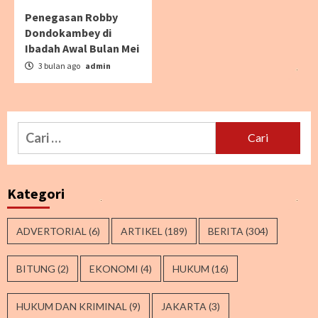
Penegasan Robby
Dondokambey di
Ibadah Awal Bulan Mei
3 bulan ago
admin
Cari
untuk:
Kategori
ADVERTORIAL
(6)
ARTIKEL
(189)
BERITA
(304)
BITUNG
(2)
EKONOMI
(4)
HUKUM
(16)
HUKUM DAN KRIMINAL
(9)
JAKARTA
(3)