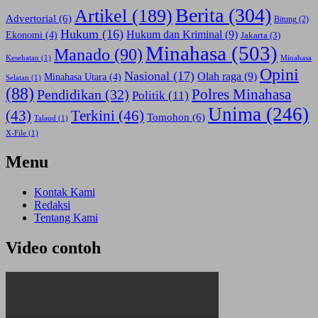
Berita
(304)
Artikel
(189)
Advertorial
(6)
Bitung
(2)
Hukum
(16)
Hukum dan Kriminal
(9)
Ekonomi
(4)
Jakarta
(3)
Minahasa
(503)
Manado
(90)
Kesehatan
(1)
Minahasa
Opini
Nasional
(17)
Olah raga
(9)
Minahasa Utara
(4)
Selatan
(1)
(88)
Polres Minahasa
Pendidikan
(32)
Politik
(11)
Unima
(246)
(43)
Terkini
(46)
Tomohon
(6)
Talaud
(1)
X-File
(1)
Menu
Kontak Kami
Redaksi
Tentang Kami
Video contoh