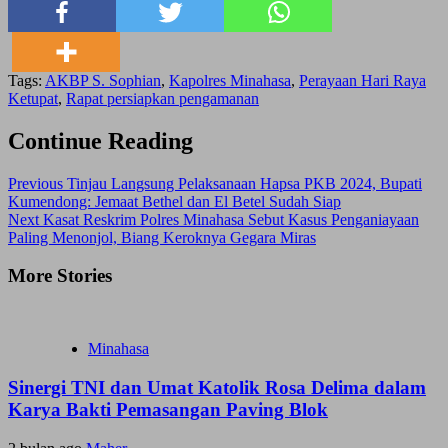
Tags:
AKBP S. Sophian
,
Kapolres Minahasa
,
Perayaan Hari Raya
Ketupat
,
Rapat persiapkan pengamanan
Continue Reading
Previous
Tinjau Langsung Pelaksanaan Hapsa PKB 2024, Bupati
Kumendong: Jemaat Bethel dan El Betel Sudah Siap
Next
Kasat Reskrim Polres Minahasa Sebut Kasus Penganiayaan
Paling Menonjol, Biang Keroknya Gegara Miras
More Stories
Minahasa
Sinergi TNI dan Umat Katolik Rosa Delima dalam
Karya Bakti Pemasangan Paving Blok