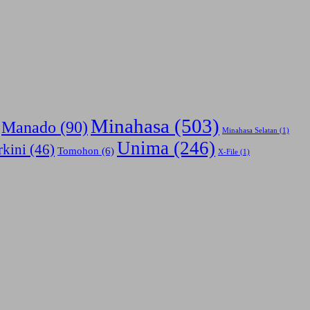
Minahasa
(503)
Manado
(90)
Minahasa Selatan
(1)
Unima
(246)
rkini
(46)
Tomohon
(6)
X-File
(1)