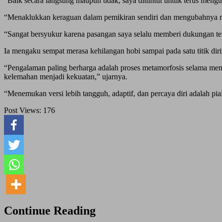
“Baik secara langsung maupun tidak, saya dituntut untuk terus mengup
“Menaklukkan keraguan dalam pemikiran sendiri dan mengubahnya menj
“Sangat bersyukur karena pasangan saya selalu memberi dukungan te
Ia mengaku sempat merasa kehilangan hobi sampai pada satu titik dir
“Pengalaman paling berharga adalah proses metamorfosis selama mengik
kelemahan menjadi kekuatan,” ujarnya.
“Menemukan versi lebih tangguh, adaptif, dan percaya diri adalah p
Post Views:
176
Continue Reading