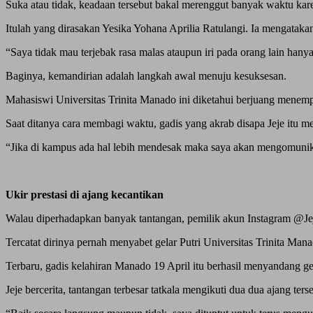
Suka atau tidak, keadaan tersebut bakal merenggut banyak waktu kar
Itulah yang dirasakan Yesika Yohana Aprilia Ratulangi. Ia mengataka
“Saya tidak mau terjebak rasa malas ataupun iri pada orang lain hany
Baginya, kemandirian adalah langkah awal menuju kesuksesan.
Mahasiswi Universitas Trinita Manado ini diketahui berjuang menemp
Saat ditanya cara membagi waktu, gadis yang akrab disapa Jeje itu m
“Jika di kampus ada hal lebih mendesak maka saya akan mengomunikasi
Ukir prestasi di ajang kecantikan
Walau diperhadapkan banyak tantangan, pemilik akun Instagram @Jeje
Tercatat dirinya pernah menyabet gelar Putri Universitas Trinita Man
Terbaru, gadis kelahiran Manado 19 April itu berhasil menyandang ge
Jeje bercerita, tantangan terbesar tatkala mengikuti dua dua ajang ter