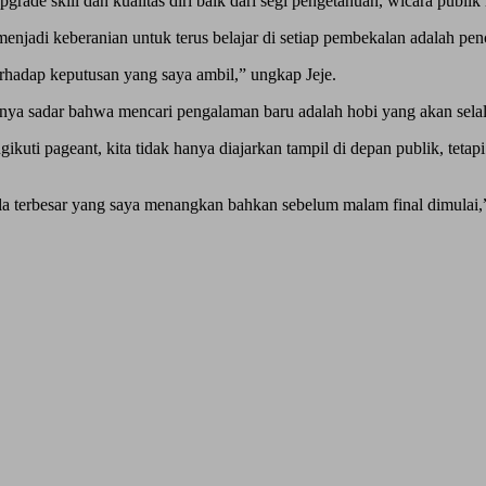
grade skill dan kualitas diri baik dari segi pengetahuan, wicara publ
adi keberanian untuk terus belajar di setiap pembekalan adalah penc
rhadap keputusan yang saya ambil,” ungkap Jeje.
inya sadar bahwa mencari pengalaman baru adalah hobi yang akan selal
uti pageant, kita tidak hanya diajarkan tampil di depan publik, tetapi
iala terbesar yang saya menangkan bahkan sebelum malam final dimulai