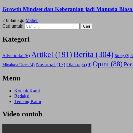
Growth Mindset dan Keberanian jadi Manusia Biasa
2 bulan ago
Maher
Cari untuk:
Kategori
Berita
(304)
Artikel
(191)
Advertorial
(6)
E
Bitung
(2)
Opini
(88)
Pen
Nasional
(17)
Olah raga
(9)
Minahasa Utara
(4)
Menu
Kontak Kami
Redaksi
Tentang Kami
Video contoh