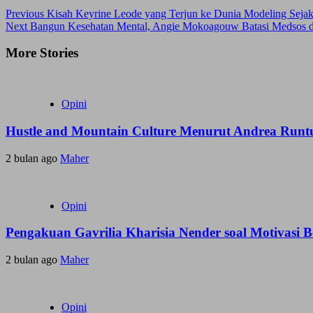
Previous
Kisah Keyrine Leode yang Terjun ke Dunia Modeling Seja
Next
Bangun Kesehatan Mental, Angie Mokoagouw Batasi Medsos d
More Stories
Opini
Hustle and Mountain Culture Menurut Andrea Runt
2 bulan ago
Maher
Opini
Pengakuan Gavrilia Kharisia Nender soal Motivasi 
2 bulan ago
Maher
Opini