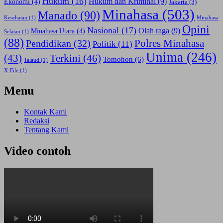
Hukum
(16)
Hukum dan Kriminal
(9)
Ekonomi
(4)
Jakarta
(3)
Minahasa
(503)
Manado
(90)
Kesehatan
(1)
Minahasa
Opini
Nasional
(17)
Olah raga
(9)
Minahasa Utara
(4)
Selatan
(1)
(88)
Polres Minahasa
Pendidikan
(32)
Politik
(11)
Unima
(246)
(43)
Terkini
(46)
Tomohon
(6)
Talaud
(1)
X-File
(1)
Menu
Kontak Kami
Redaksi
Tentang Kami
Video contoh