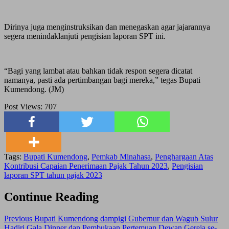
Dirinya juga menginstruksikan dan menegaskan agar jajarannya
segera menindaklanjuti pengisian laporan SPT ini.
“Bagi yang lambat atau bahkan tidak respon segera dicatat
namanya, pasti ada pertimbangan bagi mereka,” tegas Bupati
Kumendong. (JM)
Post Views:
707
Tags:
Bupati Kumendong
,
Pemkab Minahasa
,
Penghargaan Atas
Kontribusi Capaian Penerimaan Pajak Tahun 2023
,
Pengisian
laporan SPT tahun pajak 2023
Continue Reading
Previous
Bupati Kumendong dampigi Gubernur dan Wagub Sulur
Hadiri Gala Dinner dan Pembukaan Pertemuan Dewan Gereja se-