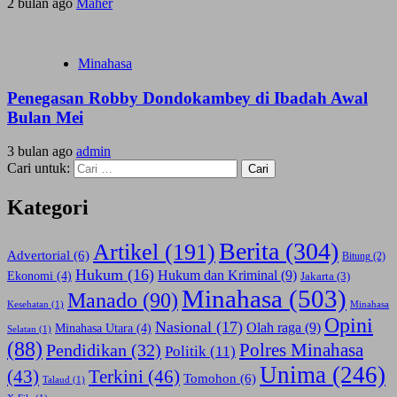
2 bulan ago
Maher
Minahasa
Penegasan Robby Dondokambey di Ibadah Awal
Bulan Mei
3 bulan ago
admin
Cari untuk:
Kategori
Berita
(304)
Artikel
(191)
Advertorial
(6)
Bitung
(2)
Hukum
(16)
Hukum dan Kriminal
(9)
Ekonomi
(4)
Jakarta
(3)
Minahasa
(503)
Manado
(90)
Kesehatan
(1)
Minahasa
Opini
Nasional
(17)
Olah raga
(9)
Minahasa Utara
(4)
Selatan
(1)
(88)
Polres Minahasa
Pendidikan
(32)
Politik
(11)
Unima
(246)
(43)
Terkini
(46)
Tomohon
(6)
Talaud
(1)