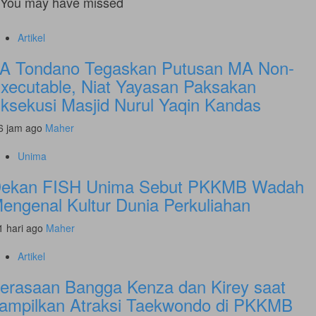
You may have missed
Artikel
A Tondano Tegaskan Putusan MA Non-
xecutable, Niat Yayasan Paksakan
ksekusi Masjid Nurul Yaqin Kandas
6 jam ago
Maher
Unima
ekan FISH Unima Sebut PKKMB Wadah
engenal Kultur Dunia Perkuliahan
1 hari ago
Maher
Artikel
erasaan Bangga Kenza dan Kirey saat
ampilkan Atraksi Taekwondo di PKKMB