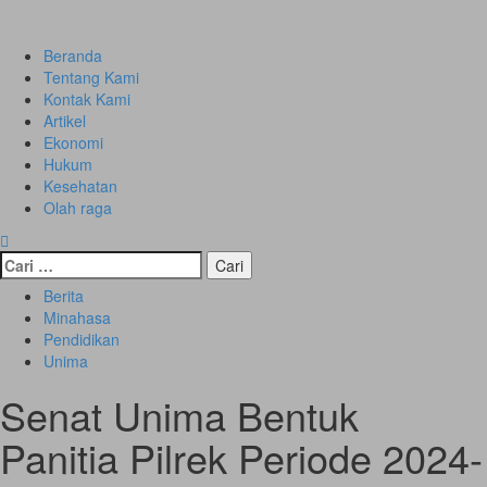
Skip
to
Primary
content
Menu
Beranda
Tentang Kami
Kontak Kami
Artikel
Ekonomi
Hukum
Kesehatan
Olah raga
Cari
untuk:
Berita
Minahasa
Pendidikan
Unima
Senat Unima Bentuk
Panitia Pilrek Periode 2024-