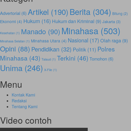
Berita
(304)
Artikel
(190)
Advertorial
(6)
Bitung
(2)
Hukum
(16)
Hukum dan Kriminal
(9)
Ekonomi
(4)
Jakarta
(3)
Minahasa
(503)
Manado
(90)
Kesehatan
(1)
Nasional
(17)
Olah raga
(9)
Minahasa Utara
(4)
Minahasa Selatan
(1)
Opini
(88)
Polres
Pendidikan
(32)
Politik
(11)
Minahasa
(43)
Terkini
(46)
Tomohon
(6)
Talaud
(1)
Unima
(246)
X-File
(1)
Menu
Kontak Kami
Redaksi
Tentang Kami
Video contoh