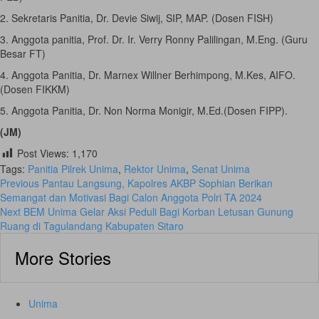
2. Sekretaris Panitia, Dr. Devie Siwij, SIP, MAP. (Dosen FISH)
3. Anggota panitia, Prof. Dr. Ir. Verry Ronny Palilingan, M.Eng. (Guru
Besar FT)
4. Anggota Panitia, Dr. Marnex Willner Berhimpong, M.Kes, AIFO.
(Dosen FIKKM)
5. Anggota Panitia, Dr. Non Norma Monigir, M.Ed.(Dosen FIPP).
(JM)
Post Views:
1,170
Tags:
Panitia Pilrek Unima
,
Rektor Unima
,
Senat Unima
Continue
Previous
Pantau Langsung, Kapolres AKBP Sophian Berikan
Semangat dan Motivasi Bagi Calon Anggota Polri TA 2024
Reading
Next
BEM Unima Gelar Aksi Peduli Bagi Korban Letusan Gunung
Ruang di Tagulandang Kabupaten Sitaro
More Stories
Unima