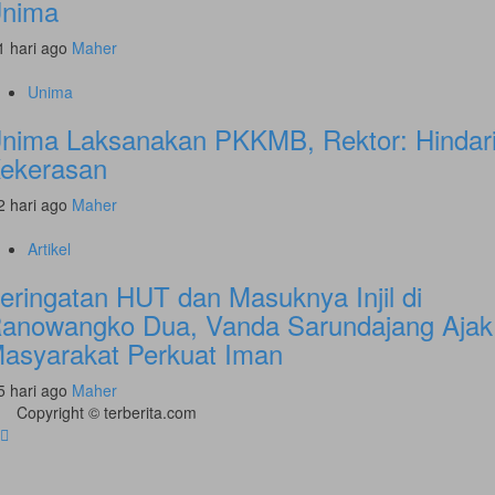
nima
1 hari ago
Maher
Unima
nima Laksanakan PKKMB, Rektor: Hindar
ekerasan
2 hari ago
Maher
Artikel
eringatan HUT dan Masuknya Injil di
anowangko Dua, Vanda Sarundajang Ajak
asyarakat Perkuat Iman
5 hari ago
Maher
Copyright © terberita.com