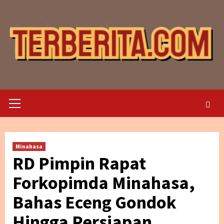
Skip
to
content
Primary
Menu
Minahasa
RD Pimpin Rapat
Forkopimda Minahasa,
Bahas Eceng Gondok
Hingga Persiapan