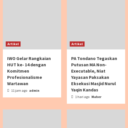
Artikel
Artikel
IWO Gelar Rangkaian
PA Tondano Tegaskan
HUT ke- 14 dengan
Putusan MA Non-
Komitmen
Executable, Niat
Profesionalisme
Yayasan Paksakan
Wartawan
Eksekusi Masjid Nurul
Yaqin Kandas
11 jam ago
admin
1 hari ago
Maher