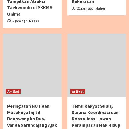
Tampilkan Atraksi
Kekerasan
Taekwondo di PKKMB
21 jam ago
Maher
Unima
2 jam ago
Maher
Artikel
Artikel
Peringatan HUT dan
Temu Rakyat Sulut,
Masuknya Injil di
Sarana Koordinasi dan
Ranowangko Dua,
Konsolidasi Lawan
Vanda Sarundajang Ajak
Perampasan Hak Hidup