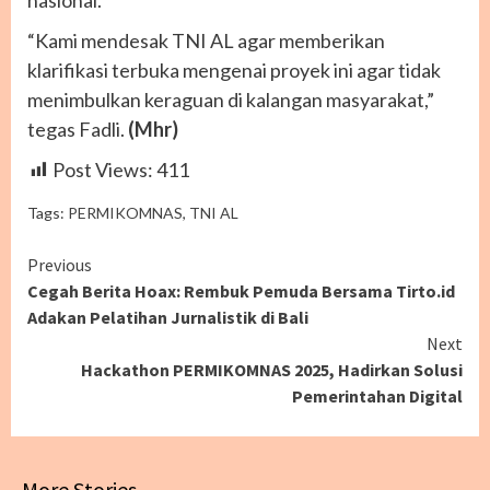
nasional.
“Kami mendesak TNI AL agar memberikan
klarifikasi terbuka mengenai proyek ini agar tidak
menimbulkan keraguan di kalangan masyarakat,”
tegas Fadli.
(Mhr)
Post Views:
411
Tags:
PERMIKOMNAS
,
TNI AL
Continue
Previous
Cegah Berita Hoax: Rembuk Pemuda Bersama Tirto.id
Reading
Adakan Pelatihan Jurnalistik di Bali
Next
Hackathon PERMIKOMNAS 2025, Hadirkan Solusi
Pemerintahan Digital
More Stories