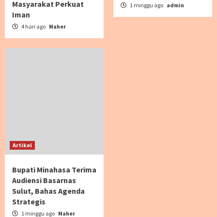
Masyarakat Perkuat
1 minggu ago
admin
Iman
4 hari ago
Maher
Artikel
Bupati Minahasa Terima
Audiensi Basarnas
Sulut, Bahas Agenda
Strategis
1 minggu ago
Maher