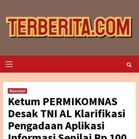
Skip
to
content
Primary
Menu
Nasional
Ketum PERMIKOMNAS
Desak TNI AL Klarifikasi
Pengadaan Aplikasi
Informasi Senilai Rp 100