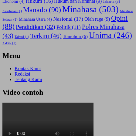
Hukum
(16)
Hukum dan Kriminal
(9)
Ekonomi
(4)
Jakarta
(3)
Minahasa
(503)
Manado
(90)
Kesehatan
(1)
Minahasa
Opini
Nasional
(17)
Olah raga
(9)
Minahasa Utara
(4)
Selatan
(1)
(88)
Polres Minahasa
Pendidikan
(32)
Politik
(11)
Unima
(246)
(43)
Terkini
(46)
Tomohon
(6)
Talaud
(1)
X-File
(1)
Menu
Kontak Kami
Redaksi
Tentang Kami
Video contoh