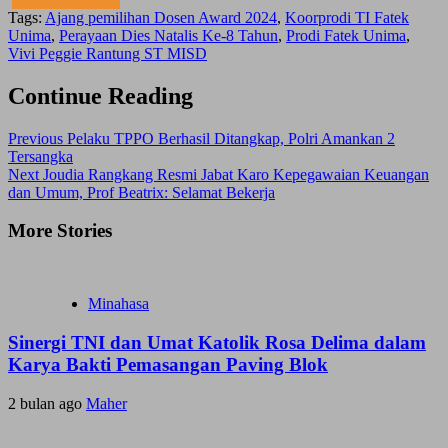
Tags:
Ajang pemilihan Dosen Award 2024
,
Koorprodi TI Fatek
Unima
,
Perayaan Dies Natalis Ke-8 Tahun
,
Prodi Fatek Unima
,
Vivi Peggie Rantung ST MISD
Continue Reading
Previous
Pelaku TPPO Berhasil Ditangkap, Polri Amankan 2
Tersangka
Next
Joudia Rangkang Resmi Jabat Karo Kepegawaian Keuangan
dan Umum, Prof Beatrix: Selamat Bekerja
More Stories
Minahasa
Sinergi TNI dan Umat Katolik Rosa Delima dalam
Karya Bakti Pemasangan Paving Blok
2 bulan ago
Maher