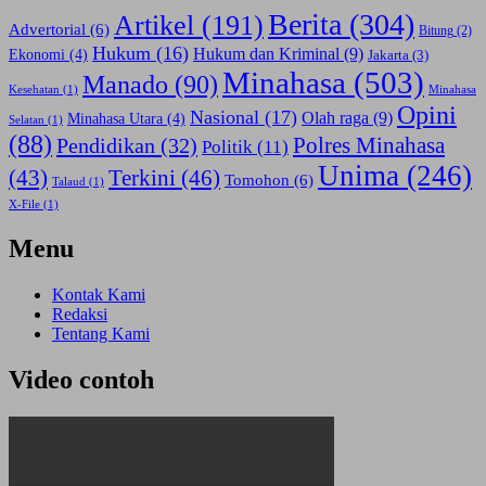
Berita
(304)
Artikel
(191)
Advertorial
(6)
Bitung
(2)
Hukum
(16)
Hukum dan Kriminal
(9)
Ekonomi
(4)
Jakarta
(3)
Minahasa
(503)
Manado
(90)
Kesehatan
(1)
Minahasa
Opini
Nasional
(17)
Olah raga
(9)
Minahasa Utara
(4)
Selatan
(1)
(88)
Polres Minahasa
Pendidikan
(32)
Politik
(11)
Unima
(246)
(43)
Terkini
(46)
Tomohon
(6)
Talaud
(1)
X-File
(1)
Menu
Kontak Kami
Redaksi
Tentang Kami
Video contoh