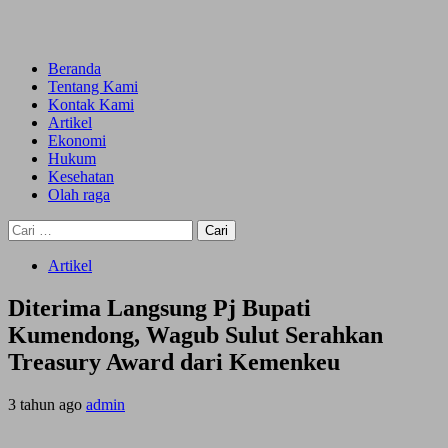
Skip
to
Primary
content
Menu
Beranda
Tentang Kami
Kontak Kami
Artikel
Ekonomi
Hukum
Kesehatan
Olah raga
Cari
untuk:
Artikel
Diterima Langsung Pj Bupati
Kumendong, Wagub Sulut Serahkan
Treasury Award dari Kemenkeu
3 tahun ago
admin