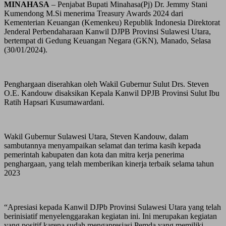
MINAHASA
– Penjabat Bupati Minahasa(Pj) Dr. Jemmy Stani
Kumendong M.Si menerima Treasury Awards 2024 dari
Kementerian Keuangan (Kemenkeu) Republik Indonesia Direktorat
Jenderal Perbendaharaan Kanwil DJPB Provinsi Sulawesi Utara,
bertempat di Gedung Keuangan Negara (GKN), Manado, Selasa
(30/01/2024).
Penghargaan diserahkan oleh Wakil Gubernur Sulut Drs. Steven
O.E. Kandouw disaksikan Kepala Kanwil DPJB Provinsi Sulut Ibu
Ratih Hapsari Kusumawardani.
Wakil Gubernur Sulawesi Utara, Steven Kandouw, dalam
sambutannya menyampaikan selamat dan terima kasih kepada
pemerintah kabupaten dan kota dan mitra kerja penerima
penghargaan, yang telah memberikan kinerja terbaik selama tahun
2023
“Apresiasi kepada Kanwil DJPb Provinsi Sulawesi Utara yang telah
berinisiatif menyelenggarakan kegiatan ini. Ini merupakan kegiatan
yang positif karena sudah mengapresiasi Pemda yang memiliki