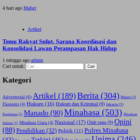
4 hari ago
Maher
Artikel
Temu Rakyat Sulut, Sarana Koordinasi dan
Konsolidasi Lawan Perampasan Hak Hidup
1 minggu ago
admin
Cari untuk:
Kategori
Berita
(304)
Artikel
(189)
Advertorial
(6)
Bitung
(2)
Hukum
(16)
Hukum dan Kriminal
(9)
Ekonomi
(4)
Jakarta
(3)
Minahasa
(503)
Manado
(90)
Kesehatan
(1)
Minahasa
Opini
Nasional
(17)
Olah raga
(9)
Minahasa Utara
(4)
Selatan
(1)
(88)
Polres Minahasa
Pendidikan
(32)
Politik
(11)
Unima
(246)
(43)
Terkini
(46)