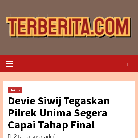
Skip
to
content
Primary
Menu
Unima
Devie Siwij Tegaskan
Pilrek Unima Segera
Capai Tahap Final
2 tahun ago
admin