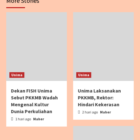
More Stories
Unima
Unima
Dekan FISH Unima
Unima Laksanakan
Sebut PKKMB Wadah
PKKMB, Rektor:
Mengenal Kultur
Hindari Kekerasan
Dunia Perkuliahan
2 hari ago
Maher
1 hari ago
Maher