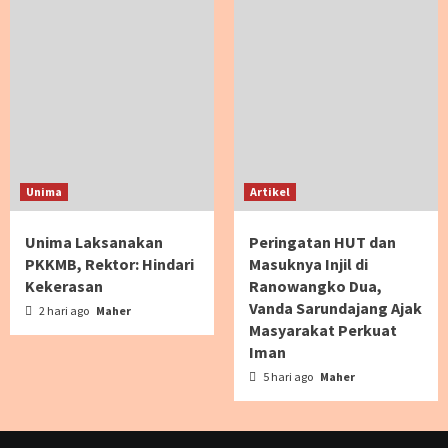
Unima
Artikel
Unima Laksanakan
Peringatan HUT dan
PKKMB, Rektor: Hindari
Masuknya Injil di
Kekerasan
Ranowangko Dua,
Vanda Sarundajang Ajak
2 hari ago
Maher
Masyarakat Perkuat
Iman
5 hari ago
Maher