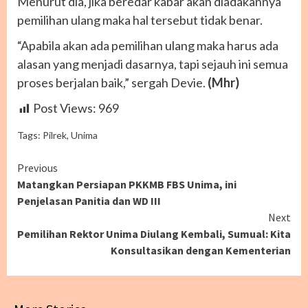
Menurut dia, jika beredar kabar akan diadakannya
pemilihan ulang maka hal tersebut tidak benar.
“Apabila akan ada pemilihan ulang maka harus ada
alasan yang menjadi dasarnya, tapi sejauh ini semua
proses berjalan baik,” sergah Devie.
(Mhr)
Post Views:
969
Tags:
Pilrek
,
Unima
Continue
Previous
Matangkan Persiapan PKKMB FBS Unima, ini
Reading
Penjelasan Panitia dan WD III
Next
Pemilihan Rektor Unima Diulang Kembali, Sumual: Kita
Konsultasikan dengan Kementerian