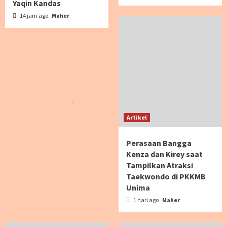
Yaqin Kandas
14 jam ago
Maher
Artikel
Perasaan Bangga
Kenza dan Kirey saat
Tampilkan Atraksi
Taekwondo di PKKMB
Unima
1 hari ago
Maher