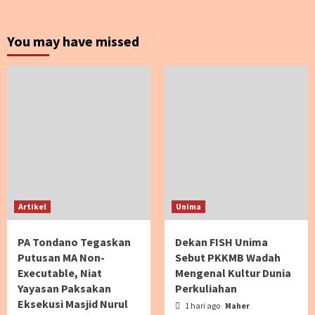
You may have missed
Artikel
Unima
PA Tondano Tegaskan
Dekan FISH Unima
Putusan MA Non-
Sebut PKKMB Wadah
Executable, Niat
Mengenal Kultur Dunia
Yayasan Paksakan
Perkuliahan
Eksekusi Masjid Nurul
1 hari ago
Maher