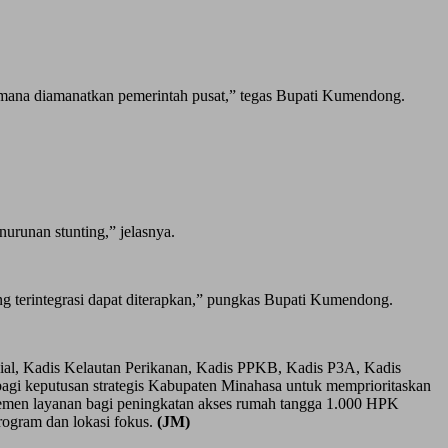
mana diamanatkan pemerintah pusat,” tegas Bupati Kumendong.
urunan stunting,” jelasnya.
ang terintegrasi dapat diterapkan,” pungkas Bupati Kumendong.
ial, Kadis Kelautan Perikanan, Kadis PPKB, Kadis P3A, Kadis
agi keputusan strategis Kabupaten Minahasa untuk memprioritaskan
najemen layanan bagi peningkatan akses rumah tangga 1.000 HPK
program dan lokasi fokus.
(JM)