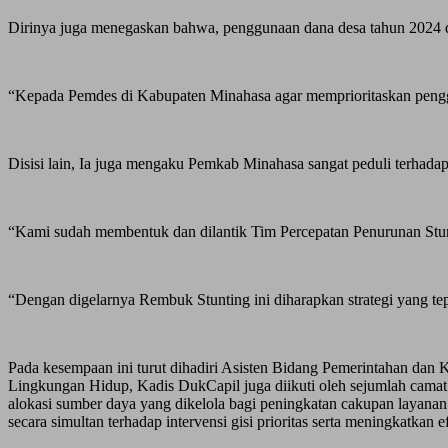
Dirinya juga menegaskan bahwa, penggunaan dana desa tahun 2024 di
“Kepada Pemdes di Kabupaten Minahasa agar memprioritaskan pengg
Disisi lain, Ia juga mengaku Pemkab Minahasa sangat peduli terhadap
“Kami sudah membentuk dan dilantik Tim Percepatan Penurunan Stunt
“Dengan digelarnya Rembuk Stunting ini diharapkan strategi yang tep
Pada kesempaan ini turut dihadiri Asisten Bidang Pemerintahan da
Lingkungan Hidup, Kadis DukCapil juga diikuti oleh sejumlah camat
alokasi sumber daya yang dikelola bagi peningkatan cakupan layanan
secara simultan terhadap intervensi gisi prioritas serta meningkatka