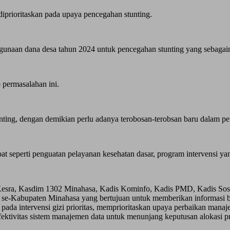
prioritaskan pada upaya pencegahan stunting.
unaan dana desa tahun 2024 untuk pencegahan stunting yang sebagai
 permasalahan ini.
ing, dengan demikian perlu adanya terobosan-terobsan baru dalam pen
at seperti penguatan pelayanan kesehatan dasar, program intervensi y
n Kesra, Kasdim 1302 Minahasa, Kadis Kominfo, Kadis PMD, Kadis Sos
 se-Kabupaten Minahasa yang bertujuan untuk memberikan informasi b
 pada intervensi gizi prioritas, memprioritaskan upaya perbaikan ma
n efektivitas sistem manajemen data untuk menunjang keputusan alokasi 