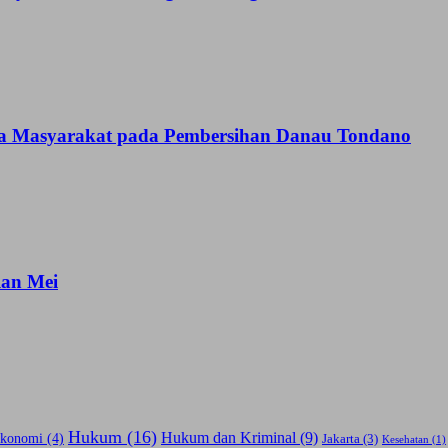
a Masyarakat pada Pembersihan Danau Tondano
lan Mei
Hukum
(16)
Hukum dan Kriminal
(9)
konomi
(4)
Jakarta
(3)
Kesehatan
(1)