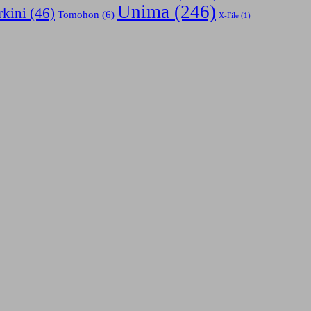
Unima
(246)
rkini
(46)
Tomohon
(6)
X-File
(1)