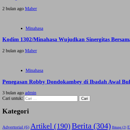
2 bulan ago
Maher
Minahasa
Kodim 1302/Minahasa Wujudkan Sinergitas Bersam
2 bulan ago
Maher
Minahasa
Penegasan Robby Dondokambey di Ibadah Awal Bu
3 bulan ago
admin
Cari untuk:
Kategori
Berita
(304)
Artikel
(190)
Advertorial
(6)
E
Bitung
(2)