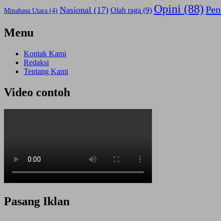
Opini
(88)
Pen
Nasional
(17)
Olah raga
(9)
Minahasa Utara
(4)
Menu
Kontak Kami
Redaksi
Tentang Kami
Video contoh
Pasang Iklan