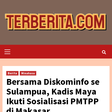
Skip
to
content
Primary
Menu
Berita
Minahasa
Bersama Diskominfo se
Sulampua, Kadis Maya
Ikuti Sosialisasi PMTPP
di Makasar