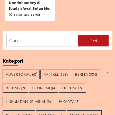
Dondokambey di
Ibadah Awal Bulan Mei
3 bulan ago
admin
Cari
untuk:
Kategori
ADVERTORIAL
(6)
ARTIKEL
(189)
BERITA
(304)
BITUNG
(2)
EKONOMI
(4)
HUKUM
(16)
HUKUM DAN KRIMINAL
(9)
JAKARTA
(3)