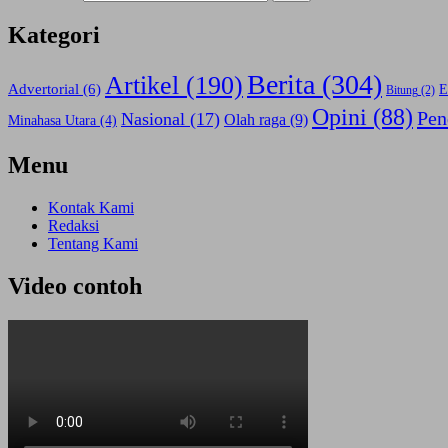
Kategori
Berita
(304)
Artikel
(190)
Advertorial
(6)
E
Bitung
(2)
Opini
(88)
Pen
Nasional
(17)
Olah raga
(9)
Minahasa Utara
(4)
Menu
Kontak Kami
Redaksi
Tentang Kami
Video contoh