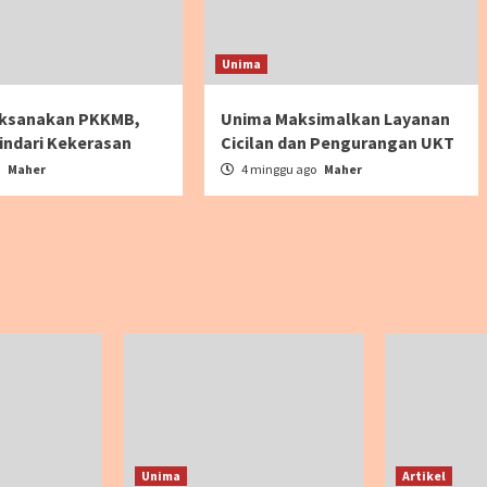
Unima
ksanakan PKKMB,
Unima Maksimalkan Layanan
indari Kekerasan
Cicilan dan Pengurangan UKT
o
Maher
4 minggu ago
Maher
Unima
Artikel