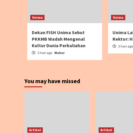
Unima
Unima
Dekan FISH Unima Sebut
Unima La
PKKMB Wadah Mengenal
Rektor: H
Kultur Dunia Perkuliahan
3 hari ag
2 hari ago
Maher
You may have missed
Artikel
Artikel