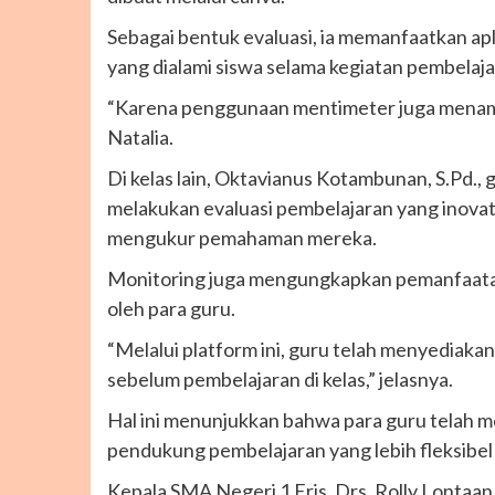
Sebagai bentuk evaluasi, ia memanfaatkan ap
yang dialami siswa selama kegiatan pembelaja
“Karena penggunaan mentimeter juga menambah
Natalia.
Di kelas lain, Oktavianus Kotambunan, S.Pd.
melakukan evaluasi pembelajaran yang inovatif
mengukur pemahaman mereka.
Monitoring juga mengungkapkan pemanfaatan
oleh para guru.
“Melalui platform ini, guru telah menyediaka
sebelum pembelajaran di kelas,” jelasnya.
Hal ini menunjukkan bahwa para guru telah 
pendukung pembelajaran yang lebih fleksibel
Kepala SMA Negeri 1 Eris, Drs. Rolly Lontaan,