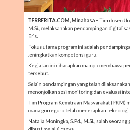
TERBERITA.COM, Minahasa –
Tim dosen Uni
M.Si., melaksanakan pendampingan digitalisa
Eris.
Fokus utama program ini adalah pendampingan
.eningkatkan kompetensi guru.
Kegiatan ini diharapkan mampu membawa peru
tersebut.
Selain pendampingan yang telah dilaksanakan 
menonjolkan sesi monitoring dan evaluasi in
Tim Program Kemitraan Masyarakat (PKM) me
mana guru-guru telah menerapkan teknologi di
Natalia Moningka, S.Pd., M.Si., salah seora
dibuat melalui canva.