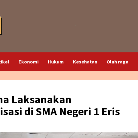
tikel
Ekonomi
Hukum
Kesehatan
Olah raga
ma Laksanakan
sasi di SMA Negeri 1 Eris