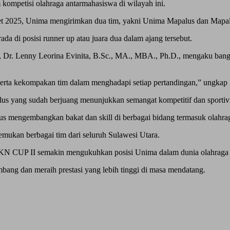
 kompetisi olahraga antarmahasiswa di wilayah ini.
et 2025, Unima mengirimkan dua tim, yakni Unima Mapalus dan Mapa
a di posisi runner up atau juara dua dalam ajang tersebut.
Dr. Lenny Leorina Evinita, B.Sc., MA., MBA., Ph.D., mengaku bangg
, serta kekompakan tim dalam menghadapi setiap pertandingan,” ungkap
 yang sudah berjuang menunjukkan semangat kompetitif dan sportivit
us mengembangkan bakat dan skill di berbagai bidang termasuk olahrag
ukan berbagai tim dari seluruh Sulawesi Utara.
MKN CUP II semakin mengukuhkan posisi Unima dalam dunia olahraga
bang dan meraih prestasi yang lebih tinggi di masa mendatang.