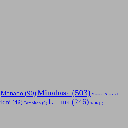
Minahasa
(503)
Manado
(90)
Minahasa Selatan
(1)
Unima
(246)
rkini
(46)
Tomohon
(6)
X-File
(1)