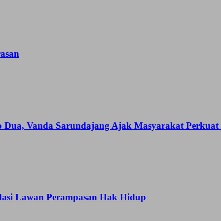
asan
o Dua, Vanda Sarundajang Ajak Masyarakat Perkuat
idasi Lawan Perampasan Hak Hidup