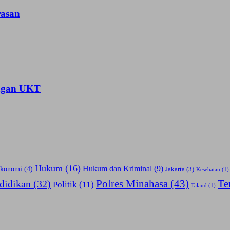
asan
angan UKT
Hukum
(16)
Hukum dan Kriminal
(9)
konomi
(4)
Jakarta
(3)
Kesehatan
(1)
Polres Minahasa
(43)
Te
didikan
(32)
Politik
(11)
Talaud
(1)