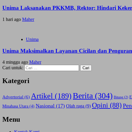
Unima Laksanakan PKKMB, Rektor: Hindari Keker
1 hari ago
Maher
Unima
Unima Maksimalkan Layanan Cicilan dan Pengur
4 minggu ago
Maher
Cari untuk:
Kategori
Berita
(304)
Artikel
(189)
Advertorial
(6)
E
Bitung
(2)
Opini
(88)
Pen
Nasional
(17)
Olah raga
(9)
Minahasa Utara
(4)
Menu
Kontak Kami