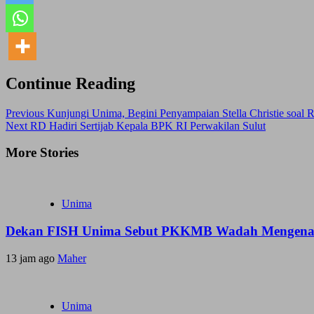
Continue Reading
Previous
Kunjungi Unima, Begini Penyampaian Stella Christie soal
Next
RD Hadiri Sertijab Kepala BPK RI Perwakilan Sulut
More Stories
Unima
Dekan FISH Unima Sebut PKKMB Wadah Mengenal 
13 jam ago
Maher
Unima