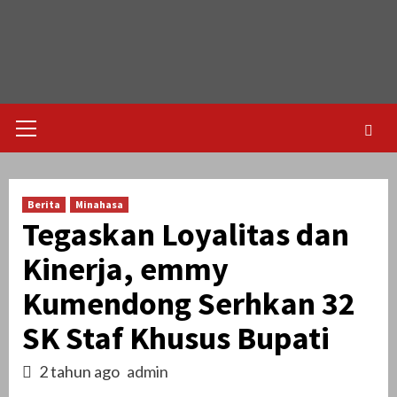
Skip
to
content
Primary
Menu
Berita
Minahasa
Tegaskan Loyalitas dan
Kinerja, emmy
Kumendong Serhkan 32
SK Staf Khusus Bupati
2 tahun ago
admin