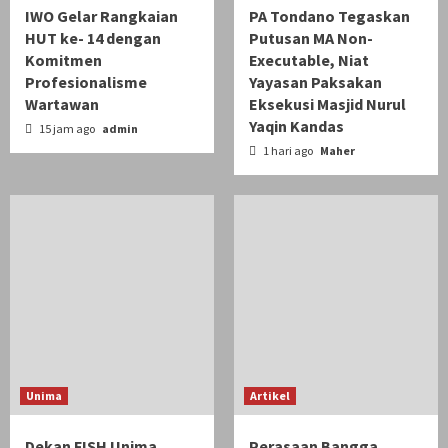
IWO Gelar Rangkaian
PA Tondano Tegaskan
HUT ke- 14 dengan
Putusan MA Non-
Komitmen
Executable, Niat
Profesionalisme
Yayasan Paksakan
Wartawan
Eksekusi Masjid Nurul
Yaqin Kandas
15 jam ago
admin
1 hari ago
Maher
Unima
Artikel
Dekan FISH Unima
Perasaan Bangga