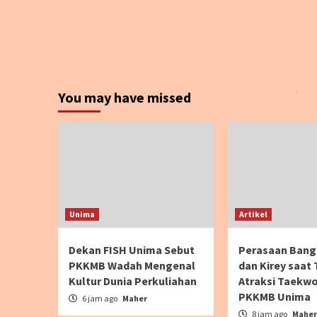
You may have missed
Unima
Artikel
Dekan FISH Unima Sebut
Perasaan Bang
PKKMB Wadah Mengenal
dan Kirey saat
Kultur Dunia Perkuliahan
Atraksi Taekwo
PKKMB Unima
6 jam ago
Maher
8 jam ago
Maher