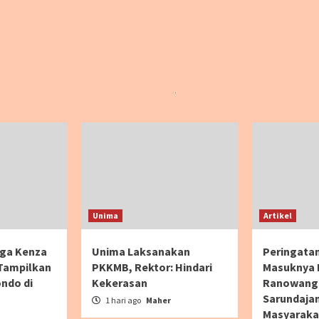
Unima
Artikel
ga Kenza
Unima Laksanakan
Peringata
 Tampilkan
PKKMB, Rektor: Hindari
Masuknya In
ndo di
Kekerasan
Ranowangk
Sarundajan
1 hari ago
Maher
Masyaraka