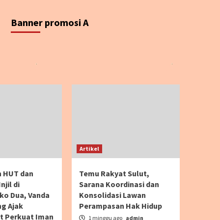
Banner promosi A
Artikel
n HUT dan
Temu Rakyat Sulut,
jil di
Sarana Koordinasi dan
o Dua, Vanda
Konsolidasi Lawan
g Ajak
Perampasan Hak Hidup
t Perkuat Iman
1 minggu ago
admin