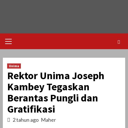
Skip
to
content
Primary
Menu
Unima
Rektor Unima Joseph
Kambey Tegaskan
Berantas Pungli dan
Gratifikasi
2 tahun ago
Maher