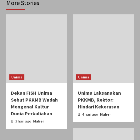
More Stories
Unima
Unima
Dekan FISH Unima
Unima Laksanakan
Sebut PKKMB Wadah
PKKMB, Rektor:
Mengenal Kultur
Hindari Kekerasan
Dunia Perkuliahan
4 hari ago
Maher
3 hari ago
Maher