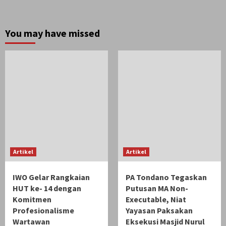
You may have missed
Artikel
Artikel
IWO Gelar Rangkaian
PA Tondano Tegaskan
HUT ke- 14 dengan
Putusan MA Non-
Komitmen
Executable, Niat
Profesionalisme
Yayasan Paksakan
Wartawan
Eksekusi Masjid Nurul