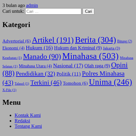
3 bulan ago
admin
Cari untuk:
Kategori
Berita
(304)
Artikel
(191)
Advertorial
(6)
Bitung
(2)
Hukum
(16)
Hukum dan Kriminal
(9)
Ekonomi
(4)
Jakarta
(3)
Minahasa
(503)
Manado
(90)
Kesehatan
(1)
Minahasa
Opini
Nasional
(17)
Olah raga
(9)
Minahasa Utara
(4)
Selatan
(1)
(88)
Polres Minahasa
Pendidikan
(32)
Politik
(11)
Unima
(246)
(43)
Terkini
(46)
Tomohon
(6)
Talaud
(1)
X-File
(1)
Menu
Kontak Kami
Redaksi
Tentang Kami