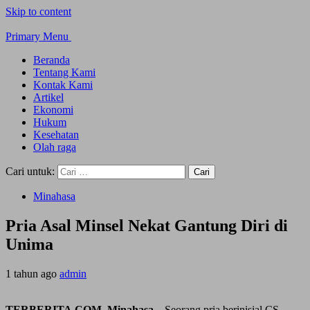
Skip to content
Primary Menu
Beranda
Tentang Kami
Kontak Kami
Artikel
Ekonomi
Hukum
Kesehatan
Olah raga
Cari untuk:
Minahasa
Pria Asal Minsel Nekat Gantung Diri di
Unima
1 tahun ago
admin
TERBERITA.COM, Minahasa –
Seorang pria berinisial CS