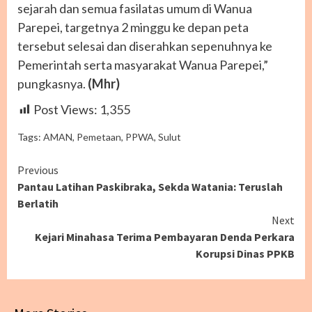
sejarah dan semua fasilatas umum di Wanua
Parepei, targetnya 2 minggu ke depan peta
tersebut selesai dan diserahkan sepenuhnya ke
Pemerintah serta masyarakat Wanua Parepei,”
pungkasnya.
(Mhr)
Post Views:
1,355
Tags:
AMAN
,
Pemetaan
,
PPWA
,
Sulut
Continue
Previous
Pantau Latihan Paskibraka, Sekda Watania: Teruslah
Reading
Berlatih
Next
Kejari Minahasa Terima Pembayaran Denda Perkara
Korupsi Dinas PPKB