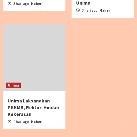
Unima
3 hari ago
Maher
3 hari ago
Maher
Unima
Unima Laksanakan
PKKMB, Rektor: Hindari
Kekerasan
4 hari ago
Maher