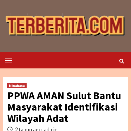
Skip
to
content
Primary
Menu
Minahasa
PPWA AMAN Sulut Bantu
Masyarakat Identifikasi
Wilayah Adat
2 tahun ago
admin