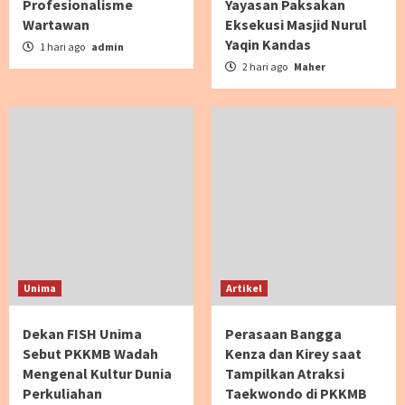
Profesionalisme
Yayasan Paksakan
Wartawan
Eksekusi Masjid Nurul
Yaqin Kandas
1 hari ago
admin
2 hari ago
Maher
Unima
Artikel
Dekan FISH Unima
Perasaan Bangga
Sebut PKKMB Wadah
Kenza dan Kirey saat
Mengenal Kultur Dunia
Tampilkan Atraksi
Perkuliahan
Taekwondo di PKKMB