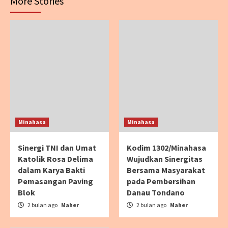
More Stories
Minahasa
Minahasa
Sinergi TNI dan Umat
Kodim 1302/Minahasa
Katolik Rosa Delima
Wujudkan Sinergitas
dalam Karya Bakti
Bersama Masyarakat
Pemasangan Paving
pada Pembersihan
Blok
Danau Tondano
2 bulan ago
Maher
2 bulan ago
Maher