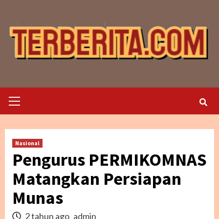
Skip
to
content
Primary
Menu
Nasional
Pengurus PERMIKOMNAS
Matangkan Persiapan
Munas
2 tahun ago
admin