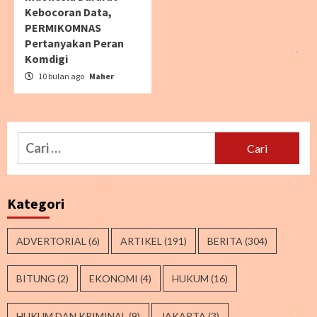
Kebocoran Data,
PERMIKOMNAS
Pertanyakan Peran
Komdigi
10 bulan ago
Maher
Cari
untuk:
Kategori
ADVERTORIAL
(6)
ARTIKEL
(191)
BERITA
(304)
BITUNG
(2)
EKONOMI
(4)
HUKUM
(16)
HUKUM DAN KRIMINAL
(9)
JAKARTA
(3)