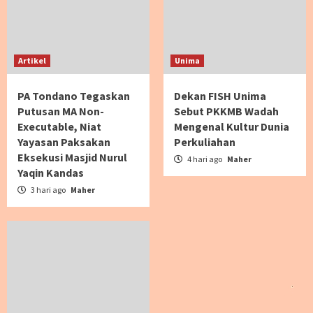
Artikel
Unima
PA Tondano Tegaskan
Dekan FISH Unima
Putusan MA Non-
Sebut PKKMB Wadah
Executable, Niat
Mengenal Kultur Dunia
Yayasan Paksakan
Perkuliahan
Eksekusi Masjid Nurul
4 hari ago
Maher
Yaqin Kandas
3 hari ago
Maher