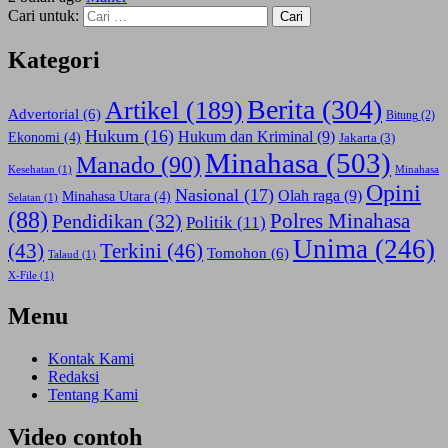
Cari untuk:
Kategori
Berita
(304)
Artikel
(189)
Advertorial
(6)
Bitung
(2)
Hukum
(16)
Hukum dan Kriminal
(9)
Ekonomi
(4)
Jakarta
(3)
Minahasa
(503)
Manado
(90)
Kesehatan
(1)
Minahasa
Opini
Nasional
(17)
Olah raga
(9)
Minahasa Utara
(4)
Selatan
(1)
(88)
Polres Minahasa
Pendidikan
(32)
Politik
(11)
Unima
(246)
(43)
Terkini
(46)
Tomohon
(6)
Talaud
(1)
X-File
(1)
Menu
Kontak Kami
Redaksi
Tentang Kami
Video contoh