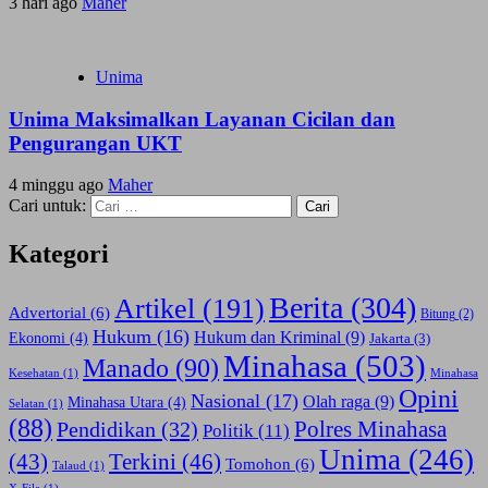
3 hari ago
Maher
Unima
Unima Maksimalkan Layanan Cicilan dan
Pengurangan UKT
4 minggu ago
Maher
Cari untuk:
Kategori
Berita
(304)
Artikel
(191)
Advertorial
(6)
Bitung
(2)
Hukum
(16)
Hukum dan Kriminal
(9)
Ekonomi
(4)
Jakarta
(3)
Minahasa
(503)
Manado
(90)
Kesehatan
(1)
Minahasa
Opini
Nasional
(17)
Olah raga
(9)
Minahasa Utara
(4)
Selatan
(1)
(88)
Polres Minahasa
Pendidikan
(32)
Politik
(11)
Unima
(246)
(43)
Terkini
(46)
Tomohon
(6)
Talaud
(1)