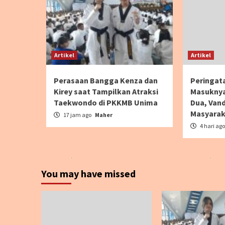
Artikel
Artikel
Perasaan Bangga Kenza dan
Peringat
Kirey saat Tampilkan Atraksi
Masuknya
Taekwondo di PKKMB Unima
Dua, Van
Masyarak
17 jam ago
Maher
4 hari ag
You may have missed