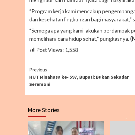
“Program kerja kami mencakup pengembangan
dan kesehatan lingkungan bagi masyarakat,” 
“Semoga apa yang kami lakukan berdampak pos
memelihara cara hidup sehat,” pungkasnya.
(
Post Views:
1,558
Continue
Previous
HUT Minahasa ke- 597, Bupati: Bukan Sekadar
Reading
Seremoni
More Stories