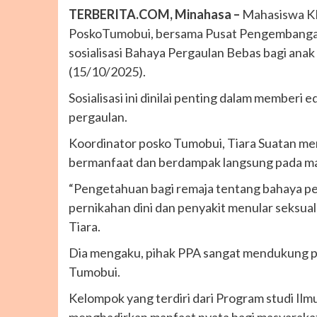
TERBERITA.COM, Minahasa –
Mahasiswa KK
PoskoTumobui, bersama Pusat Pengembangan
sosialisasi Bahaya Pergaulan Bebas bagi anak
(15/10/2025).
Sosialisasi ini dinilai penting dalam memberi
pergaulan.
Koordinator posko Tumobui, Tiara Suatan m
bermanfaat dan berdampak langsung pada ma
“Pengetahuan bagi remaja tentang bahaya pe
pernikahan dini dan penyakit menular seksual
Tiara.
Dia mengaku, pihak PPA sangat mendukung p
Tumobui.
Kelompok yang terdiri dari Program studi Il
menghadirkan manfaat nyata bagi masyaraka