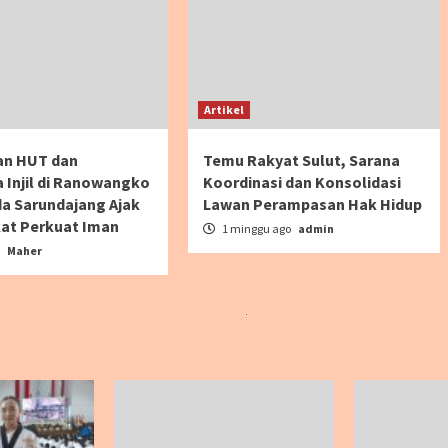
Artikel
an HUT dan
Temu Rakyat Sulut, Sarana
 Injil di Ranowangko
Koordinasi dan Konsolidasi
da Sarundajang Ajak
Lawan Perampasan Hak Hidup
at Perkuat Iman
1 minggu ago
admin
o
Maher