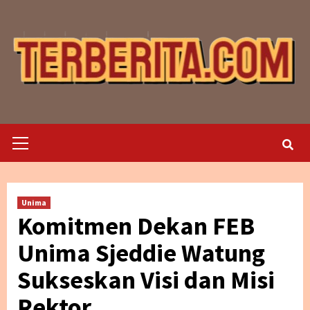
Skip
to
content
Primary
Menu
Unima
Komitmen Dekan FEB
Unima Sjeddie Watung
Sukseskan Visi dan Misi
Rektor