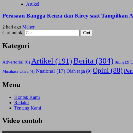
Artikel
Perasaan Bangga Kenza dan Kirey saat Tampilkan
2 hari ago
Maher
Cari untuk:
Kategori
Berita
(304)
Artikel
(191)
Advertorial
(6)
E
Bitung
(2)
Opini
(88)
Pen
Nasional
(17)
Olah raga
(9)
Minahasa Utara
(4)
Menu
Kontak Kami
Redaksi
Tentang Kami
Video contoh