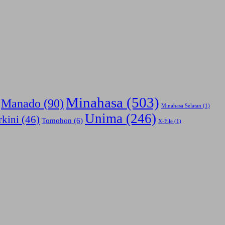
Minahasa
(503)
Manado
(90)
Minahasa Selatan
(1)
Unima
(246)
rkini
(46)
Tomohon
(6)
X-File
(1)