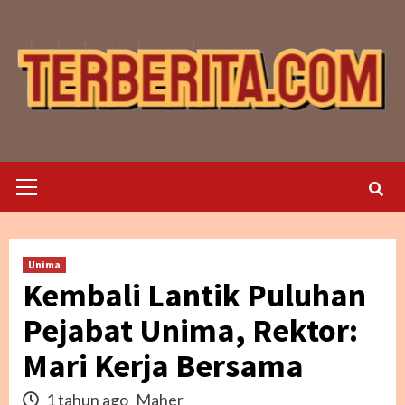
Skip
to
content
Primary
Menu
Unima
Kembali Lantik Puluhan
Pejabat Unima, Rektor:
Mari Kerja Bersama
1 tahun ago
Maher