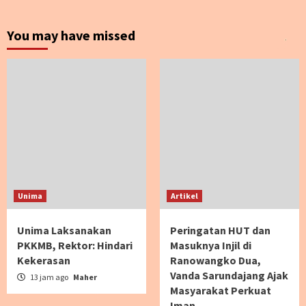
You may have missed
Unima
Artikel
Unima Laksanakan
Peringatan HUT dan
PKKMB, Rektor: Hindari
Masuknya Injil di
Kekerasan
Ranowangko Dua,
Vanda Sarundajang Ajak
13 jam ago
Maher
Masyarakat Perkuat
Iman