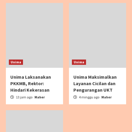
Unima
Unima
Unima Laksanakan
Unima Maksimalkan
PKKMB, Rektor:
Layanan Cicilan dan
Hindari Kekerasan
Pengurangan UKT
13 jam ago
Maher
4 minggu ago
Maher