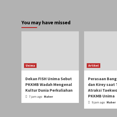
You may have missed
Unima
Artikel
Dekan FISH Unima Sebut
Perasaan Bang
PKKMB Wadah Mengenal
dan Kirey saat
Kultur Dunia Perkuliahan
Atraksi Taekwo
PKKMB Unima
7 jam ago
Maher
9 jam ago
Maher