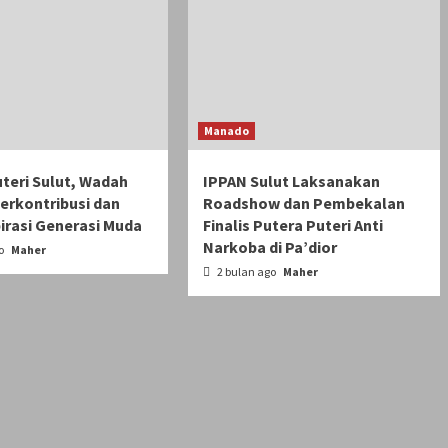
Manado
teri Sulut, Wadah
IPPAN Sulut Laksanakan
Berkontribusi dan
Roadshow dan Pembekalan
irasi Generasi Muda
Finalis Putera Puteri Anti
Narkoba di Pa’dior
go
Maher
2 bulan ago
Maher