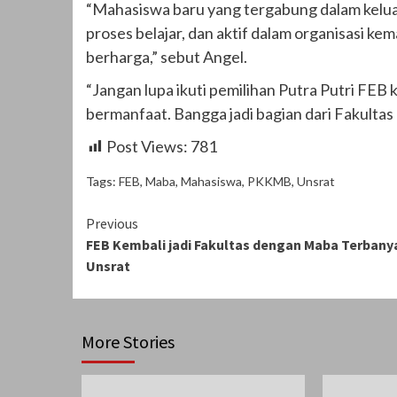
“Mahasiswa baru yang tergabung dalam kelua
proses belajar, dan aktif dalam organisasi 
berharga,” sebut Angel.
“Jangan lupa ikuti pemilihan Putra Putri FEB k
bermanfaat. Bangga jadi bagian dari Fakultas 
Post Views:
781
Tags:
FEB
,
Maba
,
Mahasiswa
,
PKKMB
,
Unsrat
Continue
Previous
FEB Kembali jadi Fakultas dengan Maba Terbanya
Reading
Unsrat
More Stories