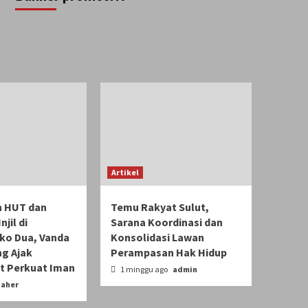
Artikel
n HUT dan
Temu Rakyat Sulut,
jil di
Sarana Koordinasi dan
o Dua, Vanda
Konsolidasi Lawan
g Ajak
Perampasan Hak Hidup
t Perkuat Iman
1 minggu ago
admin
aher