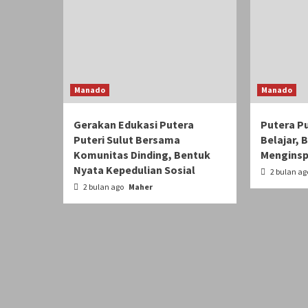
Manado
Manado
Gerakan Edukasi Putera
Putera Pu
Puteri Sulut Bersama
Belajar, 
Komunitas Dinding, Bentuk
Menginsp
Nyata Kepedulian Sosial
2 bulan a
2 bulan ago
Maher