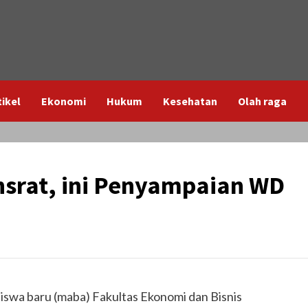
tikel
Ekonomi
Hukum
Kesehatan
Olah raga
srat, ini Penyampaian WD
swa baru (maba) Fakultas Ekonomi dan Bisnis