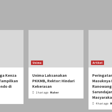
Unima
Artikel
ga Kenza
Unima Laksanakan
Peringata
 Tampilkan
PKKMB, Rektor: Hindari
Masuknya In
ndo di
Kekerasan
Ranowangk
Sarundajan
1 hari ago
Maher
Masyaraka
4 hari ago
M