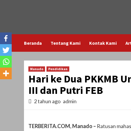
Skip
to
content
Beranda
Tentang Kami
Kontak Kami
Ar
Manado
Pendidikan
Hari ke Dua PKKMB Un
III dan Putri FEB
2 tahun ago
admin
TERBERITA.COM, Manado –
Ratusan mahasi