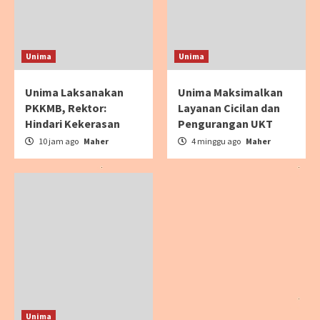
Unima
Unima
Unima Laksanakan
Unima Maksimalkan
PKKMB, Rektor:
Layanan Cicilan dan
Hindari Kekerasan
Pengurangan UKT
10 jam ago
Maher
4 minggu ago
Maher
Unima