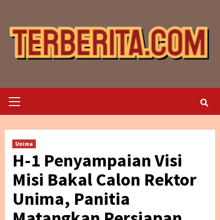
Skip
to
content
Primary
Menu
Unima
H-1 Penyampaian Visi
Misi Bakal Calon Rektor
Unima, Panitia
Matangkan Persiapan