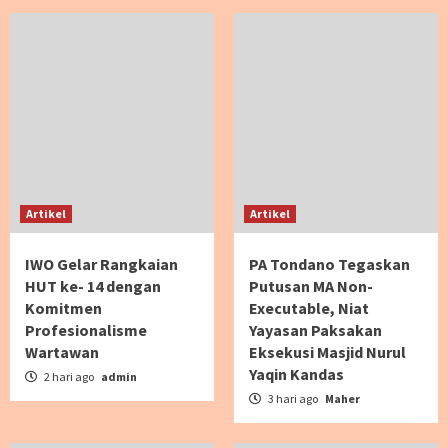
Artikel
Artikel
IWO Gelar Rangkaian
PA Tondano Tegaskan
HUT ke- 14 dengan
Putusan MA Non-
Komitmen
Executable, Niat
Profesionalisme
Yayasan Paksakan
Wartawan
Eksekusi Masjid Nurul
Yaqin Kandas
2 hari ago
admin
3 hari ago
Maher