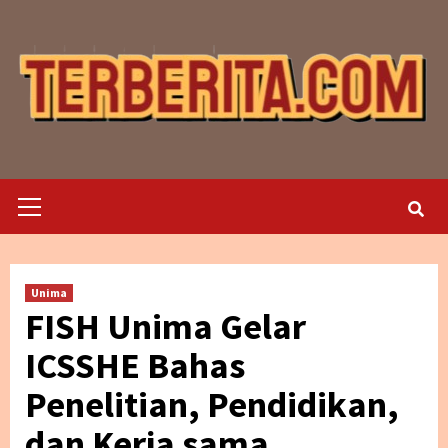
Skip
to
content
Primary
Menu
Unima
FISH Unima Gelar
ICSSHE Bahas
Penelitian, Pendidikan,
dan Kerja sama