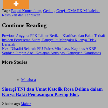
Tags:
Bupati Kumendong
,
Gedung Gereja GMAHK Makalelon
,
Resmikan dan Tahbiskan
Continue Reading
Previous
Anggota PPK Likbar Berikan Klarifkasi dan Fakta Terkait
Insiden Pergeseran Suara, Panggelllu Mengaku Klienya Tidak
Bersalah
Next
Dihadiri Seluruh PJU Polres Minahasa, Kapolres AKBP
Sophian Pimpin Apel Kesiapan Antisipasi Gangguan Kamtibmas
More Stories
Minahasa
Sinergi TNI dan Umat Katolik Rosa Delima dalam
Karya Bakti Pemasangan Paving Blok
2 bulan ago
Maher