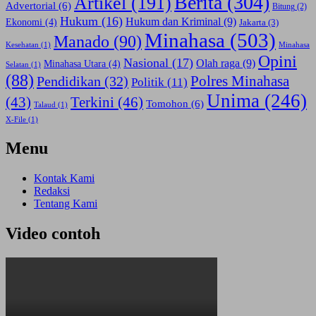
Berita
(304)
Artikel
(191)
Advertorial
(6)
Bitung
(2)
Hukum
(16)
Hukum dan Kriminal
(9)
Ekonomi
(4)
Jakarta
(3)
Minahasa
(503)
Manado
(90)
Kesehatan
(1)
Minahasa
Opini
Nasional
(17)
Olah raga
(9)
Minahasa Utara
(4)
Selatan
(1)
(88)
Polres Minahasa
Pendidikan
(32)
Politik
(11)
Unima
(246)
(43)
Terkini
(46)
Tomohon
(6)
Talaud
(1)
X-File
(1)
Menu
Kontak Kami
Redaksi
Tentang Kami
Video contoh