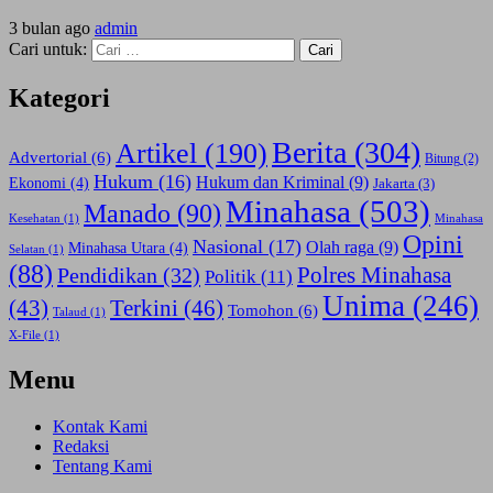
3 bulan ago
admin
Cari untuk:
Kategori
Berita
(304)
Artikel
(190)
Advertorial
(6)
Bitung
(2)
Hukum
(16)
Hukum dan Kriminal
(9)
Ekonomi
(4)
Jakarta
(3)
Minahasa
(503)
Manado
(90)
Kesehatan
(1)
Minahasa
Opini
Nasional
(17)
Olah raga
(9)
Minahasa Utara
(4)
Selatan
(1)
(88)
Polres Minahasa
Pendidikan
(32)
Politik
(11)
Unima
(246)
(43)
Terkini
(46)
Tomohon
(6)
Talaud
(1)
X-File
(1)
Menu
Kontak Kami
Redaksi
Tentang Kami