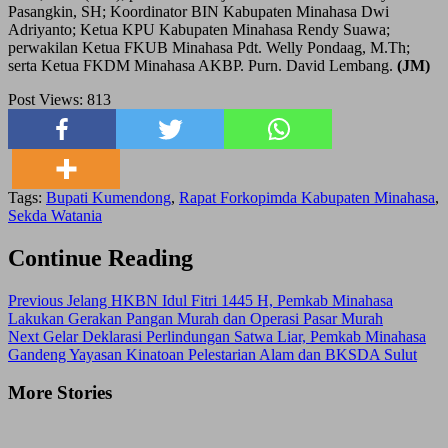
Pasangkin, SH; Koordinator BIN Kabupaten Minahasa Dwi
Adriyanto; Ketua KPU Kabupaten Minahasa Rendy Suawa;
perwakilan Ketua FKUB Minahasa Pdt. Welly Pondaag, M.Th;
serta Ketua FKDM Minahasa AKBP. Purn. David Lembang.
(JM)
Post Views:
813
Tags:
Bupati Kumendong
,
Rapat Forkopimda Kabupaten Minahasa
,
Sekda Watania
Continue Reading
Previous
Jelang HKBN Idul Fitri 1445 H, Pemkab Minahasa
Lakukan Gerakan Pangan Murah dan Operasi Pasar Murah
Next
Gelar Deklarasi Perlindungan Satwa Liar, Pemkab Minahasa
Gandeng Yayasan Kinatoan Pelestarian Alam dan BKSDA Sulut
More Stories