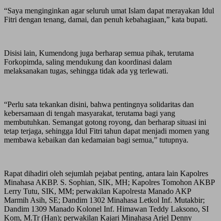
“Saya menginginkan agar seluruh umat Islam dapat merayakan Idul
Fitri dengan tenang, damai, dan penuh kebahagiaan,” kata bupati.
Disisi lain, Kumendong juga berharap semua pihak, terutama
Forkopimda, saling mendukung dan koordinasi dalam
melaksanakan tugas, sehingga tidak ada yg terlewati.
“Perlu sata tekankan disini, bahwa pentingnya solidaritas dan
kebersamaan di tengah masyarakat, terutama bagi yang
membutuhkan. Semangat gotong royong, dan berharap situasi ini
tetap terjaga, sehingga Idul Fitri tahun dapat menjadi momen yang
membawa kebaikan dan kedamaian bagi semua,” tutupnya.
Rapat dihadiri oleh sejumlah pejabat penting, antara lain Kapolres
Minahasa AKBP. S. Sophian, SIK, MH; Kapolres Tomohon AKBP
Lerry Tutu, SIK, MM; perwakilan Kapolresta Manado AKP
Marmih Asih, SE; Dandim 1302 Minahasa Letkol Inf. Mutakbir;
Dandim 1309 Manado Kolonel Inf. Himawan Teddy Laksono, SI
Kom, M.Tr (Han); perwakilan Kajari Minahasa Ariel Denny