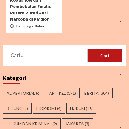
Roadshow dan
Pembekalan Finalis
Putera Puteri Anti
Narkoba di Pa’dior
2 bulan ago
Maher
Cari
untuk:
Kategori
ADVERTORIAL
(6)
ARTIKEL
(191)
BERITA
(304)
BITUNG
(2)
EKONOMI
(4)
HUKUM
(16)
HUKUM DAN KRIMINAL
(9)
JAKARTA
(3)