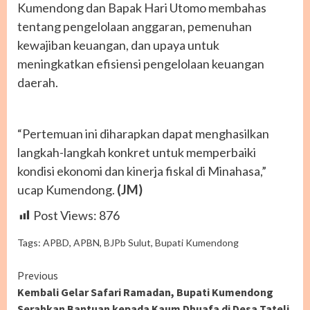
Kumendong dan Bapak Hari Utomo membahas
tentang pengelolaan anggaran, pemenuhan
kewajiban keuangan, dan upaya untuk
meningkatkan efisiensi pengelolaan keuangan
daerah.
“Pertemuan ini diharapkan dapat menghasilkan
langkah-langkah konkret untuk memperbaiki
kondisi ekonomi dan kinerja fiskal di Minahasa,”
ucap Kumendong.
(JM)
Post Views:
876
Tags:
APBD
,
APBN
,
BJPb Sulut
,
Bupati Kumendong
Continue
Previous
Kembali Gelar Safari Ramadan, Bupati Kumendong
Reading
Serahkan Bantuan kepada Kaum Dhuafa di Desa Tateli