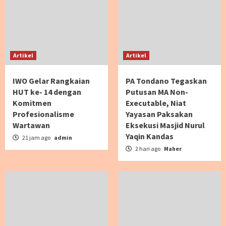
Artikel
Artikel
IWO Gelar Rangkaian
PA Tondano Tegaskan
HUT ke- 14 dengan
Putusan MA Non-
Komitmen
Executable, Niat
Profesionalisme
Yayasan Paksakan
Wartawan
Eksekusi Masjid Nurul
Yaqin Kandas
21 jam ago
admin
2 hari ago
Maher