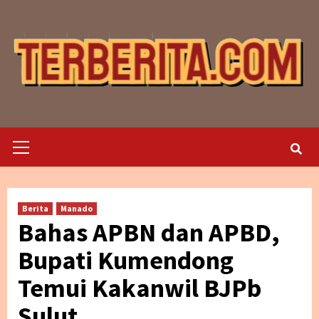
Skip
to
content
Primary
Menu
Berita
Manado
Bahas APBN dan APBD,
Bupati Kumendong
Temui Kakanwil BJPb
Sulut