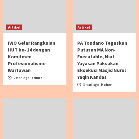
Artikel
Artikel
IWO Gelar Rangkaian
PA Tondano Tegaskan
HUT ke- 14 dengan
Putusan MA Non-
Komitmen
Executable, Niat
Profesionalisme
Yayasan Paksakan
Wartawan
Eksekusi Masjid Nurul
Yaqin Kandas
2 hari ago
admin
3 hari ago
Maher