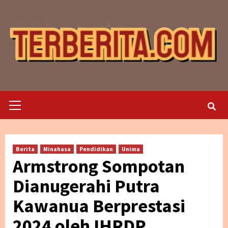
Skip
to
content
Primary
Menu
Berita
Minahasa
Pendidikan
Unima
Armstrong Sompotan
Dianugerahi Putra
Kawanua Berprestasi
2024 oleh IHRDP