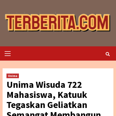
Skip
to
content
Primary
Menu
Unima
Unima Wisuda 722
Mahasiswa, Katuuk
Tegaskan Geliatkan
Semangat Membangun