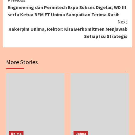
Continue
Previous
Engineering dan Permitech Expo Sukses Digelar, WD III
Reading
serta Ketua BEM FT Unima Sampaikan Terima Kasih
Next
Rakerpim Unima, Rektor: Kita Berkomitmen Menjawab
Setiap Isu Strategis
More Stories
Unima
Unima