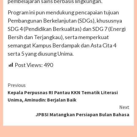
pembelajaran sains berbasis lingkungan.
Program ini pun mendukung pencapaian tujuan
Pembangunan Berkelanjutan (SDGs), khususnya
SDG 4 (Pendidikan Berkualitas) dan SDG 7 (Energi
Bersih dan Terjangkau), serta memperkuat
semangat Kampus Berdampak dan Asta Cita 4
serta 5 yang diusung Unima.
Post Views:
490
Continue
Previous
Kepala Perpusnas RI Pantau KKN Tematik Literasi
Reading
Unima, Aminudin: Berjalan Baik
Next
JPBSI Matangkan Persiapan Bulan Bahasa