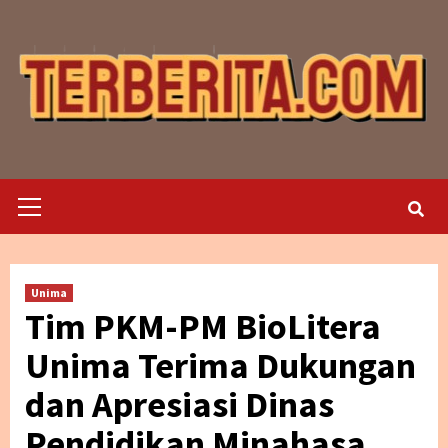
Skip
to
content
Primary
Menu
Unima
Tim PKM-PM BioLitera
Unima Terima Dukungan
dan Apresiasi Dinas
Pendidikan Minahasa