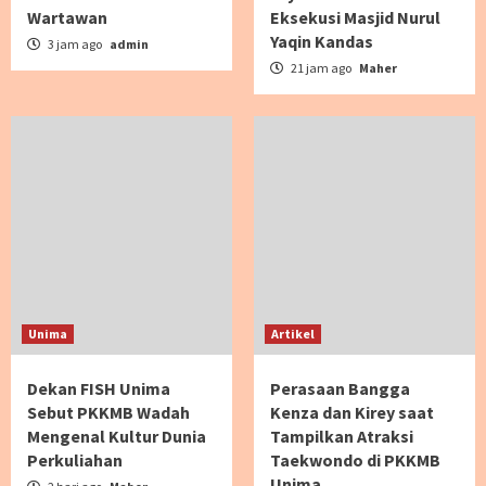
Wartawan
Eksekusi Masjid Nurul
Yaqin Kandas
3 jam ago
admin
21 jam ago
Maher
Unima
Artikel
Dekan FISH Unima
Perasaan Bangga
Sebut PKKMB Wadah
Kenza dan Kirey saat
Mengenal Kultur Dunia
Tampilkan Atraksi
Perkuliahan
Taekwondo di PKKMB
Unima