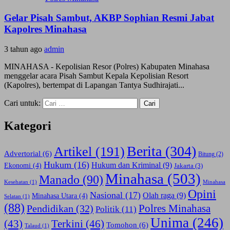
Gelar Pisah Sambut, AKBP Sophian Resmi Jabat
Kapolres Minahasa
3 tahun ago
admin
MINAHASA - Kepolisian Resor (Polres) Kabupaten Minahasa
menggelar acara Pisah Sambut Kepala Kepolisian Resort
(Kapolres), bertempat di Lapangan Tantya Sudhirajati...
Cari untuk:
Kategori
Berita
(304)
Artikel
(191)
Advertorial
(6)
Bitung
(2)
Hukum
(16)
Hukum dan Kriminal
(9)
Ekonomi
(4)
Jakarta
(3)
Minahasa
(503)
Manado
(90)
Kesehatan
(1)
Minahasa
Opini
Nasional
(17)
Olah raga
(9)
Minahasa Utara
(4)
Selatan
(1)
(88)
Polres Minahasa
Pendidikan
(32)
Politik
(11)
Unima
(246)
(43)
Terkini
(46)
Tomohon
(6)
Talaud
(1)