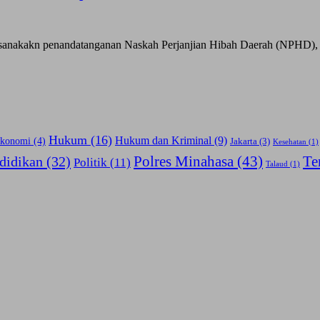
akakn penandatanganan Naskah Perjanjian Hibah Daerah (NPHD), be
Hukum
(16)
Hukum dan Kriminal
(9)
konomi
(4)
Jakarta
(3)
Kesehatan
(1)
Polres Minahasa
(43)
Te
didikan
(32)
Politik
(11)
Talaud
(1)