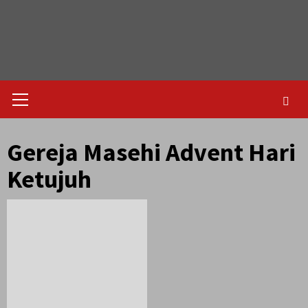
Skip
to
content
Primary
Menu
Gereja Masehi Advent Hari
Ketujuh