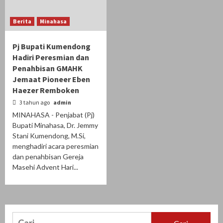
Berita
Minahasa
Pj Bupati Kumendong
Hadiri Peresmian dan
Penahbisan GMAHK
Jemaat Pioneer Eben
Haezer Remboken
3 tahun ago
admin
MINAHASA - Penjabat (Pj)
Bupati Minahasa, Dr. Jemmy
Stani Kumendong, M.Si,
menghadiri acara peresmian
dan penahbisan Gereja
Masehi Advent Hari...
Cari