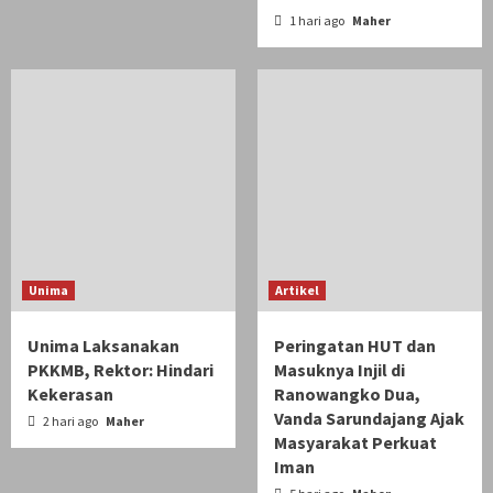
1 hari ago
Maher
Unima
Artikel
Unima Laksanakan
Peringatan HUT dan
PKKMB, Rektor: Hindari
Masuknya Injil di
Kekerasan
Ranowangko Dua,
Vanda Sarundajang Ajak
2 hari ago
Maher
Masyarakat Perkuat
Iman