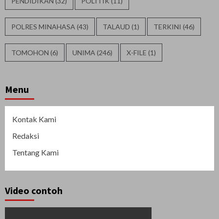
PENDIDIKAN
(32)
POLITIK
(11)
POLRES MINAHASA
(43)
TALAUD
(1)
TERKINI
(46)
TOMOHON
(6)
UNIMA
(246)
X-FILE
(1)
Menu
Kontak Kami
Redaksi
Tentang Kami
Video contoh