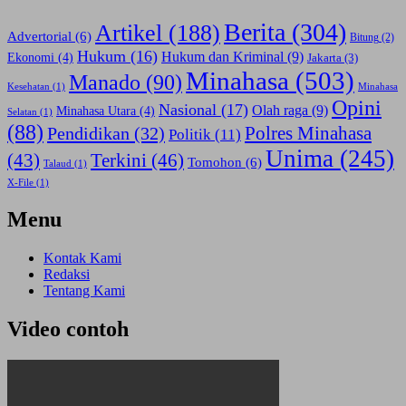
Berita
(304)
Artikel
(188)
Advertorial
(6)
Bitung
(2)
Hukum
(16)
Hukum dan Kriminal
(9)
Ekonomi
(4)
Jakarta
(3)
Minahasa
(503)
Manado
(90)
Kesehatan
(1)
Minahasa
Opini
Nasional
(17)
Olah raga
(9)
Minahasa Utara
(4)
Selatan
(1)
(88)
Polres Minahasa
Pendidikan
(32)
Politik
(11)
Unima
(245)
(43)
Terkini
(46)
Tomohon
(6)
Talaud
(1)
X-File
(1)
Menu
Kontak Kami
Redaksi
Tentang Kami
Video contoh