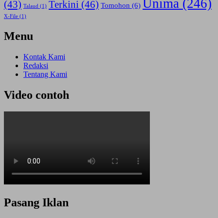
Unima
(246)
(43)
Terkini
(46)
Tomohon
(6)
Talaud
(1)
X-File
(1)
Menu
Kontak Kami
Redaksi
Tentang Kami
Video contoh
Pasang Iklan