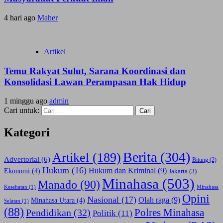
4 hari ago
Maher
Artikel
Temu Rakyat Sulut, Sarana Koordinasi dan
Konsolidasi Lawan Perampasan Hak Hidup
1 minggu ago
admin
Cari untuk:
Kategori
Berita
(304)
Artikel
(189)
Advertorial
(6)
Bitung
(2)
Hukum
(16)
Hukum dan Kriminal
(9)
Ekonomi
(4)
Jakarta
(3)
Minahasa
(503)
Manado
(90)
Kesehatan
(1)
Minahasa
Opini
Nasional
(17)
Olah raga
(9)
Minahasa Utara
(4)
Selatan
(1)
(88)
Polres Minahasa
Pendidikan
(32)
Politik
(11)