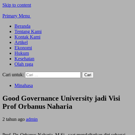
Skip to content
Primary Menu
Beranda
Tentang Kami
Kontak Kami
Artikel
Ekonomi
Hukum
Kesehatan
Olah raga
Cari untuk:
Minahasa
Good Governance University jadi Visi
Prof Orbanus Naharia
2 tahun ago
admin
Prof. Dr. Orbanus Naharia, M.Si., saat mendaftarkan diri sebagai