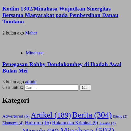
Kodim 1302/Minahasa Wujudkan Sinergitas
Bersama Masyarakat pada Pembersihan Danau
Tondano
2 bulan ago
Maher
Minahasa
Penegasan Robby Dondokambey di Ibadah Awal
Bulan Mei
3 bulan ago
admin
Cari untuk:
Kategori
Berita
(304)
Artikel
(189)
Advertorial
(6)
Bitung
(2)
Hukum
(16)
Hukum dan Kriminal
(9)
Ekonomi
(4)
Jakarta
(3)
Minahasa
(503)