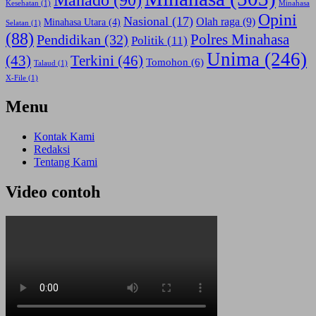
Manado
(90)
Kesehatan
(1)
Minahasa
Opini
Nasional
(17)
Olah raga
(9)
Minahasa Utara
(4)
Selatan
(1)
(88)
Polres Minahasa
Pendidikan
(32)
Politik
(11)
Unima
(246)
(43)
Terkini
(46)
Tomohon
(6)
Talaud
(1)
X-File
(1)
Menu
Kontak Kami
Redaksi
Tentang Kami
Video contoh