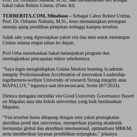
bakal calon Rektor Unima. (Foto: Ist)
TERBERITA.COM, Minahasa –
Sebagai Calon Rektor Unima,
Prof. Dr. Orbanus Naharia, M.Si., terus mematangkan persiapan
menuju ajang pemilihan pimpinan tertinggi kampus tersebut.
Salah satu yang dipersiapkan yakni visi dan misi untuk memimpin
Unima selama empat tahun ke depan.
Prof Orba menekankan bakal melanjutkan program dan
meningkatkan pencapaian rektor sebelumnya.
“Saya ingin menghidupkan Unima Modern learning Academic
integrity Professionalism Acceleration of innovation Leadership-
togetherness-welfare University of research Strong integrity atau
MAPALUS,” tegasnya saat diwawancarai, Senin (8/7/2024).
Dirinya mengaku memiliki visi Good University Governance Based
on Mapalus atau tata kelola universitas yang baik berdasarkan
Mapalus.
“Visi tersebut harus ditopang dengan misi yakni peningkatan
akreditas prodi dan universitas, memperluas jejaring akademik
berstandar global dan akreditasi internasional, optimalisasi MBKM,
serta memberikan layanan pendidikan terjangkau,” jelasnya.