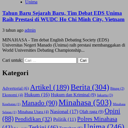
Unima
Tahun Baru Sejarah Baru, Tim Debat EDS Unima
Raih Prestasi di WUDC Ho Chi Minh City, Vietnam
3 tahun ago
admin
MINAHASA - Tim debat English Debating Society (EDS)
Universitas Negeri Manado (Unima) raih prestasi membanggakan di
World Universities Debating Championship...
Cari untuk:
Kategori
Berita
(304)
Artikel
(189)
Advertorial
(6)
Bitung
(2)
Hukum
(16)
Hukum dan Kriminal
(9)
Ekonomi
(4)
Jakarta
(3)
Minahasa
(503)
Manado
(90)
Kesehatan
(1)
Minahasa
Opini
Nasional
(17)
Olah raga
(9)
Minahasa Utara
(4)
Selatan
(1)
(88)
Polres Minahasa
Pendidikan
(32)
Politik
(11)
Unima
(246)
(43)
Terkini
(46)