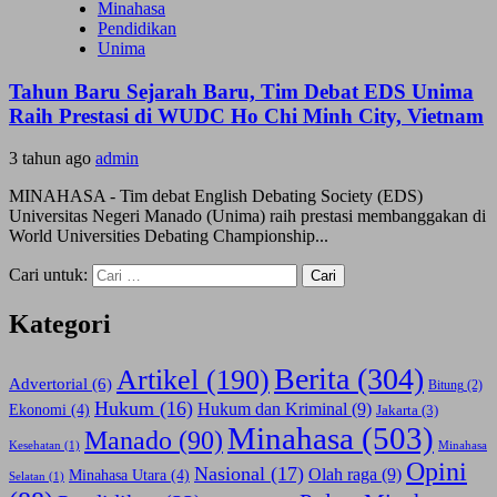
Minahasa
Pendidikan
Unima
Tahun Baru Sejarah Baru, Tim Debat EDS Unima
Raih Prestasi di WUDC Ho Chi Minh City, Vietnam
3 tahun ago
admin
MINAHASA - Tim debat English Debating Society (EDS)
Universitas Negeri Manado (Unima) raih prestasi membanggakan di
World Universities Debating Championship...
Cari untuk:
Kategori
Berita
(304)
Artikel
(190)
Advertorial
(6)
Bitung
(2)
Hukum
(16)
Hukum dan Kriminal
(9)
Ekonomi
(4)
Jakarta
(3)
Minahasa
(503)
Manado
(90)
Kesehatan
(1)
Minahasa
Opini
Nasional
(17)
Olah raga
(9)
Minahasa Utara
(4)
Selatan
(1)