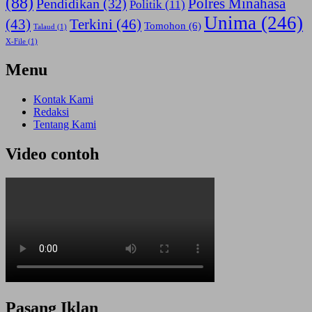
(88)
Polres Minahasa
Pendidikan
(32)
Politik
(11)
Unima
(246)
(43)
Terkini
(46)
Tomohon
(6)
Talaud
(1)
X-File
(1)
Menu
Kontak Kami
Redaksi
Tentang Kami
Video contoh
Pasang Iklan