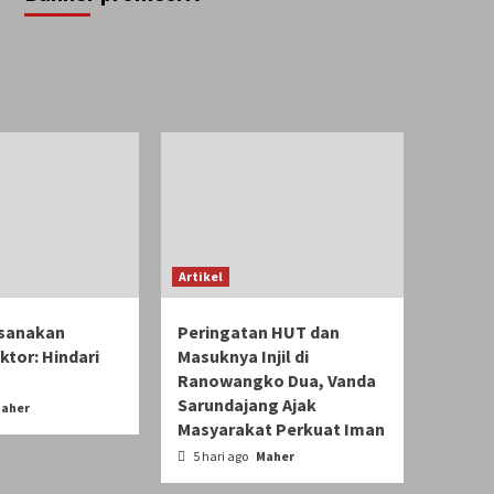
Artikel
sanakan
Peringatan HUT dan
tor: Hindari
Masuknya Injil di
Ranowangko Dua, Vanda
Sarundajang Ajak
aher
Masyarakat Perkuat Iman
5 hari ago
Maher