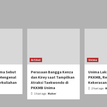
Artikel
Unima
ima Sebut
Perasaan Bangga Kenza
Unima Lak
Mengenal
dan Kirey saat Tampilkan
PKKMB, Rek
erkuliahan
Atraksi Taekwondo di
Kekerasan
PKKMB Unima
2 hari ago
M
1 hari ago
Maher