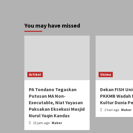
You may have missed
Artikel
Unima
PA Tondano Tegaskan
Dekan FISH Un
Putusan MA Non-
PKKMB Wadah 
Executable, Niat Yayasan
Kultur Dunia P
Paksakan Eksekusi Masjid
1 hari ago
Maher
Nurul Yaqin Kandas
13 jam ago
Maher