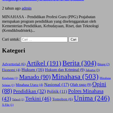
2 tahun ago
admin
MINAHASA - Pendidikan Profesi Guru (PPG) Prajabatan
merupakan program pendidikan yang diselenggarakan oleh
Kementerian Pendidikan, Kebudayaan, Riset, dan Teknologi
(Kemdikbudristek)...
Cari untuk:
Kategori
Berita
(304)
Artikel
(191)
Advertorial
(6)
Bitung
(2)
Hukum
(16)
Hukum dan Kriminal
(9)
Ekonomi
(4)
Jakarta
(3)
Minahasa
(503)
Manado
(90)
Kesehatan
(1)
Minahasa
Opini
Nasional
(17)
Olah raga
(9)
Minahasa Utara
(4)
Selatan
(1)
(88)
Polres Minahasa
Pendidikan
(32)
Politik
(11)
Unima
(246)
(43)
Terkini
(46)
Tomohon
(6)
Talaud
(1)
X-File
(1)